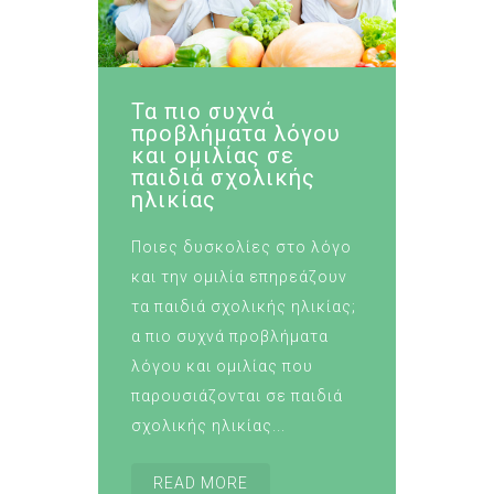
Τα πιο συχνά
προβλήματα λόγου
και ομιλίας σε
παιδιά σχολικής
ηλικίας
Ποιες δυσκολίες στο λόγο
και την ομιλία επηρεάζουν
τα παιδιά σχολικής ηλικίας;
α πιο συχνά προβλήματα
λόγου και ομιλίας που
παρουσιάζονται σε παιδιά
σχολικής ηλικίας...
READ MORE