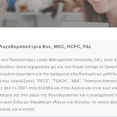
Λογοθεραπεύτρια Bsc, MSC, HCPC, PAL
ο Πανεπιστήμιο Leeds Metropolitan University (UK), στην Α
δος (www.logopedists.gr) και του Royal College of Speech
ποιημένα σεμινάρια για την εφαρμογή εξειδικευμένων μεθόδ
ά που τραυλίζουν), “PECS”, “TEACH”, “ΑΒΑ”, “Intensive Interac
 από το 2001 στην Ελλάδα και στην Αγγλία και είναι έως κ
ρία της στο χώρο της Λογοθεραπείας και η ενασχόλησή της 
Κέντρου Ειδικών Θεραπειών «Λόγος και Κίνηση», το οποίο α
λίας και κίνησης.